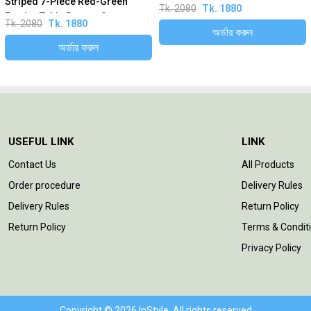
Striped 7-Piece Red-Green
Table Runner & Mats Set
Tk. 2080
Tk. 1880
Festive Table Runner &
Tk. 2080
Tk. 1880
অর্ডার করুন
Placema...
অর্ডার করুন
USEFUL LINK
LINK
Contact Us
All Products
Order procedure
Delivery Rules
Delivery Rules
Return Policy
Return Policy
Terms & Condit
Privacy Policy
Copyright © 2026 InStyle. All rights reserved