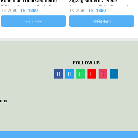
Bohemian Tribal Geometric
Zigzag Modern 7‑Piece
7‑Piece Premium Table Runner
Contemporary Table Runner &...
Tk. 2080
Tk. 1880
Tk. 2080
Tk. 1880
&...
অর্ডার করুন
অর্ডার করুন
FOLLOW US
ions