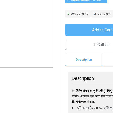
100% Genuine
Free Return
Call Us
Description
Description
✨
টেবিল রানার ও ম্যাট সেট (৭ পিস)
ডাইনিং টেবিলের লুক বদলে দিন স্টাই
🧵
প্যাকেজে থাকছে:
১টি রানার (৯০ × ১৪ ইঞ্চি প্