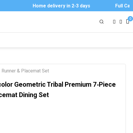
Home delivery in 2-3 days
Full Cash 
0
e
e Runner & Placemat Set
olor Geometric Tribal Premium 7‑Piece
cemat Dining Set