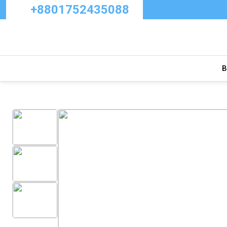
+8801752435088
B