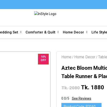
edding Set
Comforter & Quilt
Home Decor
Life Styl
Home
Home Decor
Tabl
10%
/
/
OFF
Aztec Bloom Multic
Table Runner & Pla
Tk. 1880
Tk. 2080
0.0/5
See Reviews
Product Code:
P3160