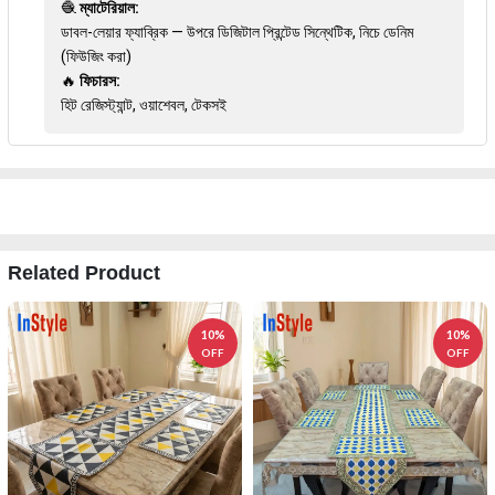
🧶
ম্যাটেরিয়াল:
ডাবল-লেয়ার ফ্যাব্রিক — উপরে ডিজিটাল প্রিন্টেড সিন্থেটিক, নিচে ডেনিম
(ফিউজিং করা)
🔥
ফিচারস:
হিট রেজিস্ট্যান্ট, ওয়াশেবল, টেকসই
Related Product
10%
10%
OFF
OFF