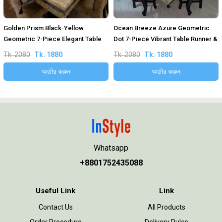
Golden Prism Black-Yellow
Ocean Breeze Azure Geometric
Geometric 7-Piece Elegant Table
Dot 7-Piece Vibrant Table Runner &
Runner & Placemat Set
Mats Luxury Set
Tk. 2080
Tk. 1880
Tk. 2080
Tk. 1880
অর্ডার করুন
অর্ডার করুন
Whatsapp
+8801752435088
Useful Link
Link
Contact Us
All Products