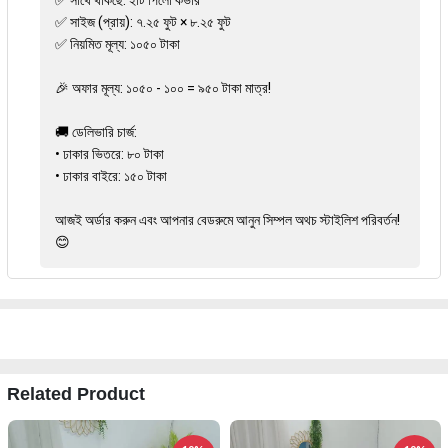
✅ সাথে থাকছে: ২টি পিলো কভার
✅ সাইজ (প্রায়): ৭.২৫ ফুট × ৮.২৫ ফুট
✅ নিয়মিত মূল্য: ১০৫০ টাকা
🎉 অফার মূল্য: ১০৫০ - ১০০ = ৯৫০ টাকা মাত্র!
🚚 ডেলিভারি চার্জ:
• ঢাকার ভিতরে: ৮০ টাকা
• ঢাকার বাইরে: ১৫০ টাকা
আজই অর্ডার করুন এবং আপনার বেডরুমে আনুন সিম্পল অথচ স্টাইলিশ পরিবর্তন!
😊
Related Product