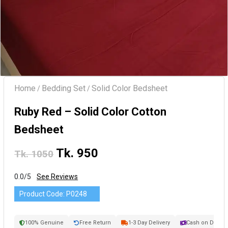
Home
Bedding Set
Solid Color Bedsheet
/
/
Ruby Red – Solid Color Cotton
Bedsheet
Tk. 950
Tk. 1050
0.0/5
See Reviews
Product Code:
P0248
100% Genuine
Free Return
1-3 Day Delivery
Cash on Delive