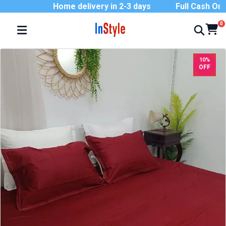
Home delivery in 2-3 days
Full Cash On De
0
10%
OFF