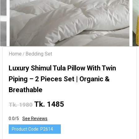
Home
Bedding Set
/
Luxury Shimul Tula Pillow With Twin
Piping – 2 Pieces Set | Organic &
Breathable
Tk. 1485
Tk. 1980
0.0/5
See Reviews
Product Code:
P2614